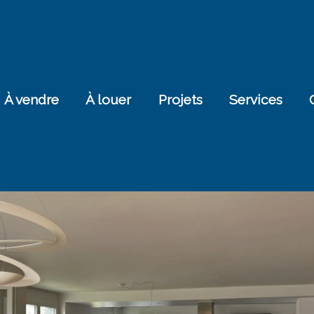
À vendre
À louer
Projets
Services