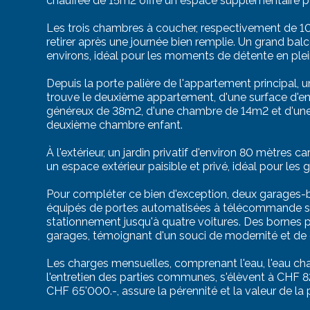
chauffée de 15m2 offre un espace supplémentaire pou
Les trois chambres à coucher, respectivement de 10,
retirer après une journée bien remplie. Un grand ba
environs, idéal pour les moments de détente en plein
Depuis la porte palière de l'appartement principal
trouve le deuxième appartement, d'une surface d'e
généreux de 38m2, d'une chambre de 14m2 et d'une 
deuxième chambre enfant.
À l'extérieur, un jardin privatif d'environ 80 mètres 
un espace extérieur paisible et privé, idéal pour les gr
Pour compléter ce bien d'exception, deux garages-
équipés de portes automatisées à télécommande son
stationnement jusqu'à quatre voitures. Des bornes po
garages, témoignant d'un souci de modernité et de 
Les charges mensuelles, comprenant l'eau, l'eau cha
l'entretien des parties communes, s'élèvent à CHF 8
CHF 65'000.-, assure la pérennité et la valeur de la 