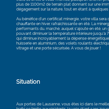
plus de 1100m2 de terrain plat donnant sur une imm
dégagement sur la nature, tout en étant à quelque
Au bénéfice d'un certificat minergie, votre villa ser
chauffante en hiver, rafraîchissante en été. La miner
performants du. marché, auquel s'ajoute en été, un g
pouvant diminuer la température intérieure jusqu'à
qui diminue incroyablement la dépense énergétique
huisserie en aluminium, des volets roulants électri
vitrage et une porte sécurisée. A vous de jouer !
Situation
Aux portes de Lausanne, vous êtes ici dans le meille
trafic se limite aux résidents, la voie étant sans is