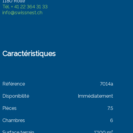
1180 Rolle
Tél.
+ 41 22 364 31 33
info@swissnest.ch
Caractéristiques
Référence
7014a
Disponibilité
Immédiatement
Pièces
7.5
Chambres
6
Surface terrain
1'100 m²