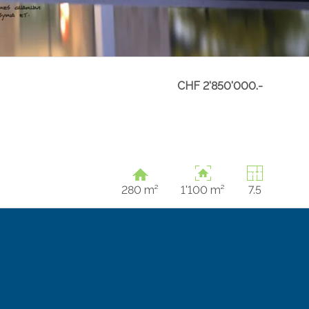
CHF 2'850'000.-
280 m²
1'100 m²
7.5