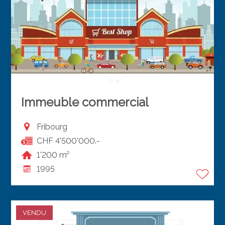
Immeuble commercial
Fribourg
CHF 4'500'000.-
1'200 m²
1995
VENDU