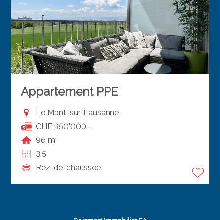
Appartement PPE
Le Mont-sur-Lausanne
CHF 950'000.-
96 m²
3.5
Rez-de-chaussée