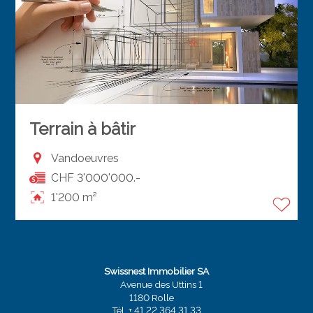
Terrain à bâtir
Vandoeuvres
CHF 3'000'000.-
1'200 m²
Swissnest Immobilier SA
Avenue des Uttins 1
1180 Rolle
Tél.
+ 41 22 364 31 33