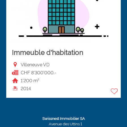
Immeuble d'habitation
Villeneuve VD
CHF 8'300'000.-
1'200 m²
2014
Swissnest Immobilier SA
Avenue des Uttins 1