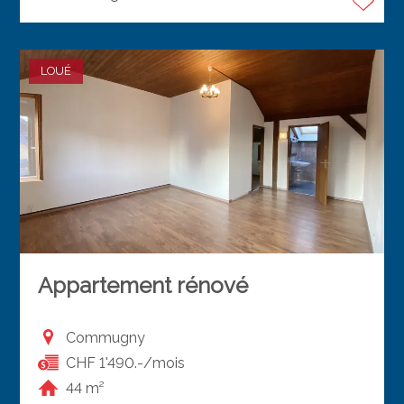
LOUÉ
Appartement rénové
Commugny
CHF 1'490.-/mois
44 m²