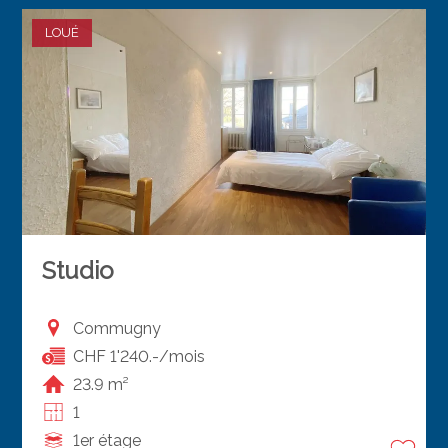
LOUÉ
Studio
Commugny
CHF 1'240.-/mois
23.9 m²
1
1er étage